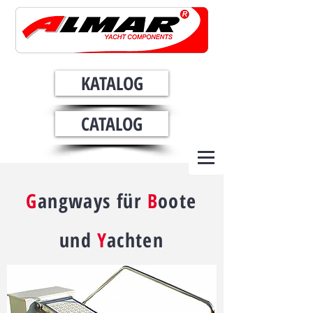
KATALOG
CATALOG
G
angways für
B
oote
und
Y
achten